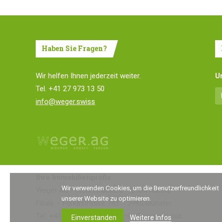
Haben Sie Fragen?
Wir helfen Ihnen jederzeit weiter.
U
Tel. +41 27 973 13 50
info@w
eger.swiss
Ihre Immobilienprofis
Wir verwenden Cookies, um die Benutzerfreundlichkeit
Weger AG
Kehrstrasse 8
3904 Naters
unserer Website zu optimieren.
Filiale
Furkastrasse 743
3985 Münster
Tel. +41 (0)27 973 13 50
info@weger.swiss
Weitere Infos
Einverstanden